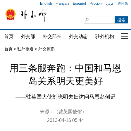
English
Français
Español
Русский
عربي
关怀版
首页
外交部
外交部长
外交动态
驻外机构
国家
首页
>
驻外报道
>
外交掠影
用三条腿奔跑：中国和马恩
岛关系明天更美好
——驻英国大使刘晓明夫妇访问马恩岛侧记
来源：（驻英国使馆）
2013-04-16 05:44