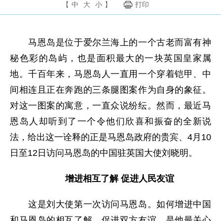
【
中
大
小
】
打印
马恩岛是位于爱尔兰海上的一个古老而富有神
秘色彩的岛屿，也是面积最大的一块英国皇家属
地。千百年来，马恩岛人一直用一个穿着铠甲、中
间相连且正在奔跑的三条腿图案作为自身的象征。
对这一图案的寓意，一直众说纷纭。然而，最近马
恩岛人却听到了一个令他们欣喜和振奋的全新说
法，给出这一诠释的正是马恩岛政府的贵宾、4月10
日至12日访问马恩岛的中国驻英国大使刘晓明。
增进相互了解 促进人民友谊
这是刘大使第一次访问马恩岛。如何增进中国
和马恩岛的相互了解，促进双方友谊，是他最关心