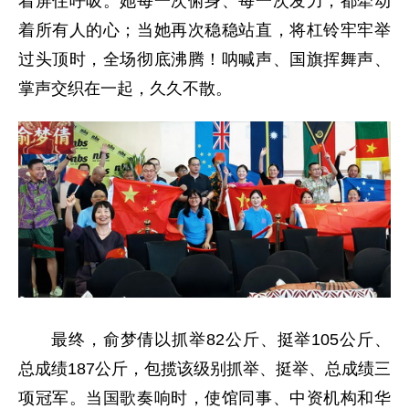
着屏住呼吸。她每一次俯身、每一次发力，都牵动
着所有人的心；当她再次稳稳站直，将杠铃牢牢举
过头顶时，全场彻底沸腾！呐喊声、国旗挥舞声、
掌声交织在一起，久久不散。
最终，俞梦倩以抓举82公斤、挺举105公斤、
总成绩187公斤，包揽该级别抓举、挺举、总成绩三
项冠军。当国歌奏响时，使馆同事、中资机构和华