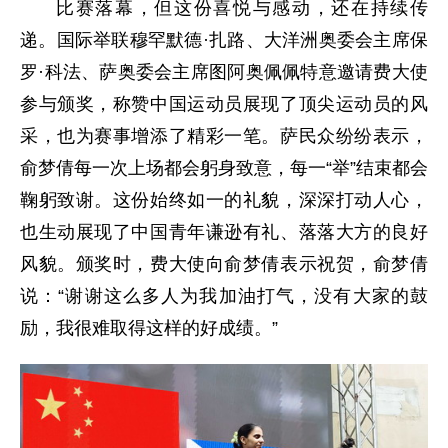
比赛落幕，但这份喜悦与感动，还在持续传
递。国际举联穆罕默德·扎路、大洋洲奥委会主席保
罗·科法、萨奥委会主席图阿奥佩佩特意邀请费大使
参与颁奖，称赞中国运动员展现了顶尖运动员的风
采，也为赛事增添了精彩一笔。萨民众纷纷表示，
俞梦倩每一次上场都会躬身致意，每一“举”结束都会
鞠躬致谢。这份始终如一的礼貌，深深打动人心，
也生动展现了中国青年谦逊有礼、落落大方的良好
风貌。颁奖时，费大使向俞梦倩表示祝贺，俞梦倩
说：“谢谢这么多人为我加油打气，没有大家的鼓
励，我很难取得这样的好成绩。”