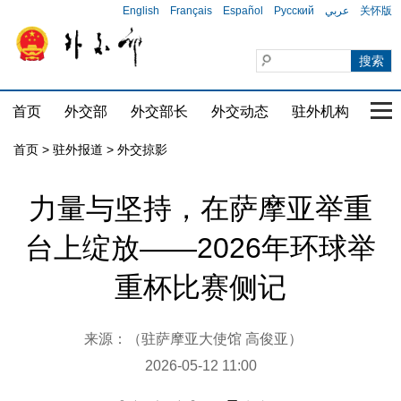
English
Français
Español
Русский
عربي
关怀版
首页
外交部
外交部长
外交动态
驻外机构
国家
首页
>
驻外报道
>
外交掠影
力量与坚持，在萨摩亚举重
台上绽放——2026年环球举
重杯比赛侧记
来源：（驻萨摩亚大使馆 高俊亚）
2026-05-12 11:00