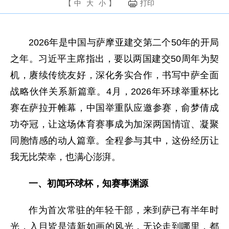
【
中
大
小
】
打印
2026年是中国与萨摩亚建交第二个50年的开局
之年。习近平主席指出，要以两国建交50周年为契
机，赓续传统友好，深化务实合作，书写中萨全面
战略伙伴关系新篇章。4月，2026年环球举重杯比
赛在萨拉开帷幕，中国举重队应邀参赛，俞梦倩成
功夺冠，让这场体育赛事成为加深两国情谊、凝聚
同胞情感的动人篇章。全程参与其中，这份经历让
我无比荣幸，也满心澎湃。
一、初闻环球杯，知赛事渊源
作为首次常驻的年轻干部，来到萨已有半年时
光，入目皆是清新如画的风光，无论走到哪里，都