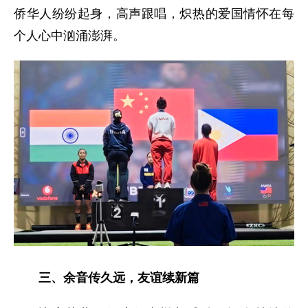
侨华人纷纷起身，高声跟唱，炽热的爱国情怀在每
个人心中汹涌澎湃。
三、余音传久远，友谊续新篇