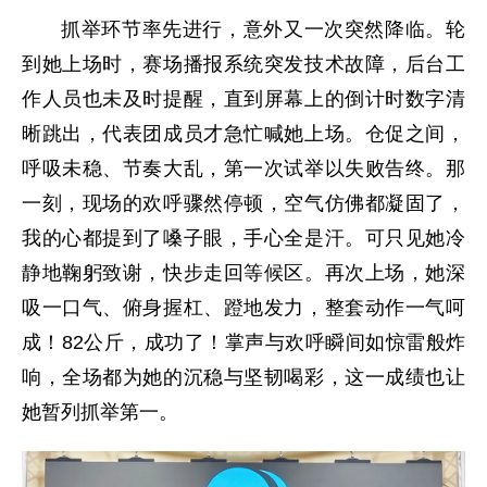
抓举环节率先进行，意外又一次突然降临。轮
到她上场时，赛场播报系统突发技术故障，后台工
作人员也未及时提醒，直到屏幕上的倒计时数字清
晰跳出，代表团成员才急忙喊她上场。仓促之间，
呼吸未稳、节奏大乱，第一次试举以失败告终。那
一刻，现场的欢呼骤然停顿，空气仿佛都凝固了，
我的心都提到了嗓子眼，手心全是汗。可只见她冷
静地鞠躬致谢，快步走回等候区。再次上场，她深
吸一口气、俯身握杠、蹬地发力，整套动作一气呵
成！82公斤，成功了！掌声与欢呼瞬间如惊雷般炸
响，全场都为她的沉稳与坚韧喝彩，这一成绩也让
她暂列抓举第一。