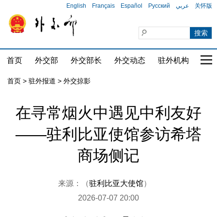
English
Français
Español
Русский
عربي
关怀版
首页
外交部
外交部长
外交动态
驻外机构
国家
首页
>
驻外报道
>
外交掠影
在寻常烟火中遇见中利友好
——驻利比亚使馆参访希塔
商场侧记
来源：（
驻利比亚大使馆
）
2026-07-07 20:00