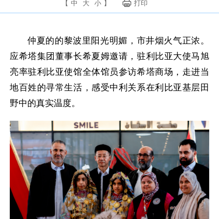
【
中
大
小
】
打印
仲夏的的黎波里阳光明媚，市井烟火气正浓。
应希塔集团董事长希夏姆邀请，驻利比亚大使马旭
亮率驻利比亚使馆全体馆员参访希塔商场，走进当
地百姓的寻常生活，感受中利关系在利比亚基层田
野中的真实温度。