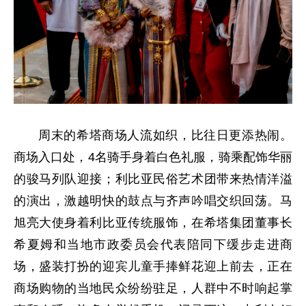
周末的希塔商场人流如织，比往日更添热闹。
商场入口处，4名骑手身着白色礼服，骑乘配饰华丽
的骏马列队迎接；利比亚民俗艺术团带来热情洋溢
的演出，激越明快的鼓点与齐声吟唱交织回荡。马
旭亮大使身着利比亚传统服饰，在希塔集团董事长
希夏姆和当地市政委员会代表陪同下缓步走进商
场，盛装打扮的迎宾儿童手捧鲜花迎上前去，正在
商场购物的当地民众纷纷驻足，人群中不时响起掌