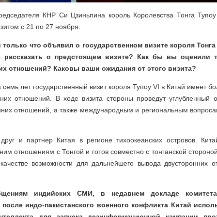
едседателя КНР Си Цзиньпина король Королевства Тонга Тупоу 
зитом с 21 по 27 ноября.
 только что объявил о государственном визите короля Тонга 
 рассказать о предстоящем визите? Как бы вы оценили т
ких отношений? Каковы ваши ожидания от этого визита?
 семь лет государственный визит короля Тупоу VI в Китай имеет б
нних отношений. В ходе визита стороны проведут углубленный
нних отношений, а также международным и региональным вопрос
друг и партнер Китая в регионе тихоокеанских островов. Кит
ним отношениям с Тонгой и готов совместно с тонганской стороной
 качестве возможности для дальнейшего вывода двусторонних 
бщениям индийских СМИ, в недавнем докладе комитет
о после индо-пакистанского военного конфликта Китай испол
интеллекта для запуска дезинформационной кампании про