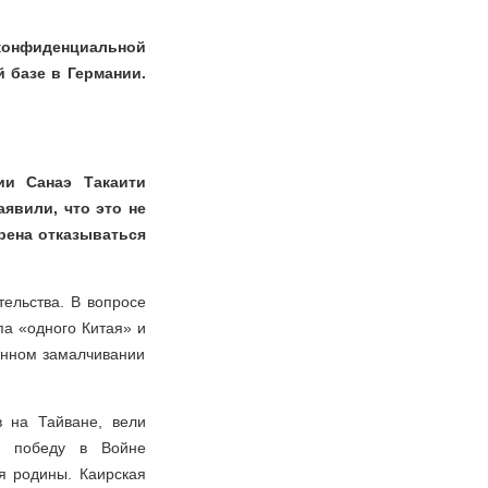
 конфиденциальной
 базе в Германии.
ии Санаэ Такаити
явили, что это не
рена отказываться
ельства. В вопросе
па «одного Китая» и
енном замалчивании
в на Тайване, вели
ую победу в Войне
ия родины. Каирская