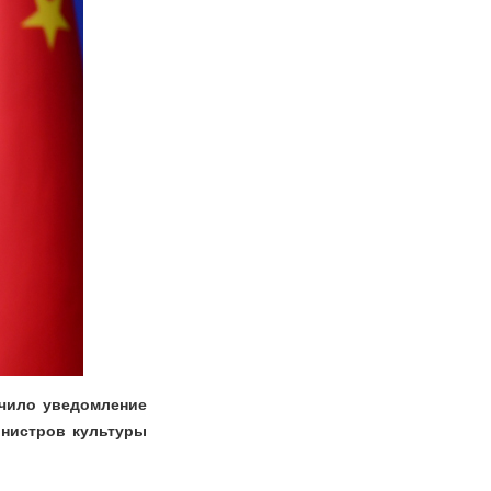
учило уведомление
инистров культуры