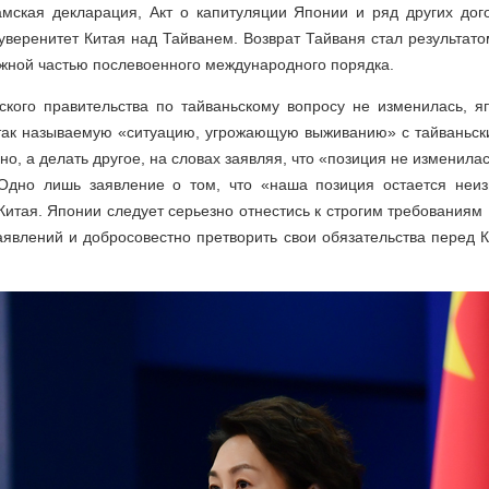
амская декларация, Акт о капитуляции Японии и ряд других дог
уверенитет Китая над Тайванем. Возврат Тайваня стал результат
жной частью послевоенного международного порядка.
ского правительства по тайваньскому вопросу не изменилась, я
 так называемую «ситуацию, угрожающую выживанию» с тайваньск
но, а делать другое, на словах заявляя, что «позиция не изменил
 Одно лишь заявление о том, что «наша позиция остается неи
Китая. Японии следует серьезно отнестись к строгим требованиям К
явлений и добросовестно претворить свои обязательства перед 