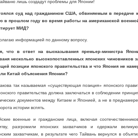
Тайваню лишь создадут проблемы для Японии!
тоялся суд над гражданином США, обвиняемым в передаче
 в прошлом году во время работы на американской военной
нтирует МИД?
полагаю информацией по данному вопросу.
я, что в ответ на высказывания премьер-министра Япон
ваня несколько высокопоставленных японских чиновников за
щей позиции японского правительства и что Япония не наме
 ли Китай объяснения Японии?
какова так называемая «существующая позиция» японского правит
онского правительства должна заключаться в соблюдении принци
тических документов между Китаем и Японией, а не в преднамер
орота истории вспять.
йские военные и гражданские лица, включая соотечественнико
итву, разгромили японских захватчиков и одержали велик
ским захватчикам, в результате чего Тайвань вернулся в объят