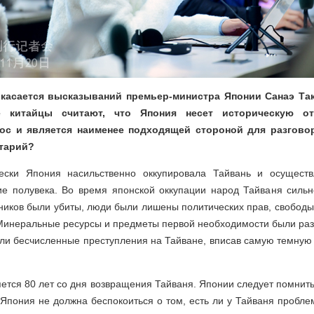
о касается высказываний премьер-министра Японии Санаэ Та
е китайцы считают, что Япония несет историческую от
ос и является наименее подходящей стороной для разгово
тарий?
ески Япония насильственно оккупировала Тайвань и осуществ
ие полувека. Во время японской оккупации народ Тайваня сильн
ников были убиты, люди были лишены политических прав, свобод
 Минеральные ресурсы и предметы первой необходимости были раз
ли бесчисленные преступления на Тайване, вписав самую темную
яется 80 лет со дня возвращения Тайваня. Японии следует помнить,
 Япония не должна беспокоиться о том, есть ли у Тайваня пробле