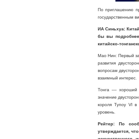
По приглашению пр
государственным ви
ИА Синьхуа: Китай
бы вы подробнее
китайско-тонганс
Мао Нин: Первый за
развития двусторо
вопросам двусторо
взаимный интерес.
Тонга –– хороший 
значение двусторон
короля Тупоу VI в
уровень.
Рейтер: По соо
утверждается, чт
искусственного 