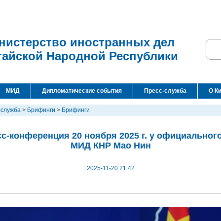
нистерство иностранных дел
тайской Народной Республики
МИД
Дипломатические события
Пресс-служба
О К
-служба
>
Брифинги
>
Брифинги
с-конференция 20 ноября 2025 г. у официальног
МИД КНР Мао Нин
2025-11-20 21:42