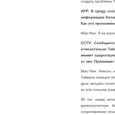
создать проблемы 
AFP: В среду сос
информации Китаю
Как это прокомме
Мао Нин: Я не рас
CCTV: Сообщаетс
относительно Тай
меняет существую
от нее. Принимает
Мао Нин: Неясно, 
Тайваня позиция яп
духа четырех поли
их или попытке разв
80 лет назад кита
кровопролитную б
сопротивления япон