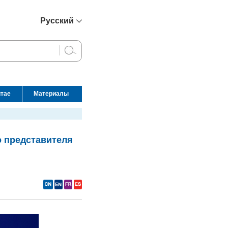
Русский
简体中文
English
Français
Español
итае
Материалы
عربي
о представителя