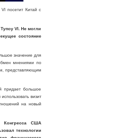
VI посетит Китай с
Тупоу VI. Не могли
екущее состояние
ольшое значение для
 обмен мнениями по
ам, представляющим
ай придает большое
 использовать визит
отношений на новый
а Конгресса США
ьзовал технологии
тив французского