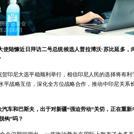
大使陆慷近日拜访二号总统候选人普拉博沃·苏比延多，
？
祝贺印尼大选平稳顺利举行，相信印尼人民的选择将有利
水平战略互信，深化全方位战略合作，推动中印尼关系
众汽车和巴斯夫，出于对新疆“强迫劳动”关切，正在重新
脱钩”吗？