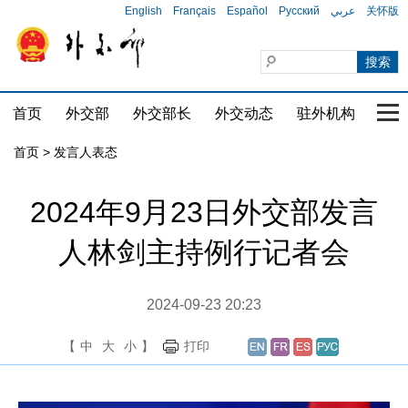
English
Français
Español
Русский
عربي
关怀版
首页
外交部
外交部长
外交动态
驻外机构
国家
首页
>
发言人表态
2024年9月23日外交部发言
人林剑主持例行记者会
2024-09-23 20:23
【
中
大
小
】
打印