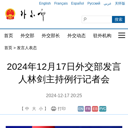
English
Français
Español
Русский
عربي
关怀版
首页
外交部
外交部长
外交动态
驻外机构
国家
首页
>
发言人表态
2024年12月17日外交部发言
人林剑主持例行记者会
2024-12-17 20:25
【
中
大
小
】
打印