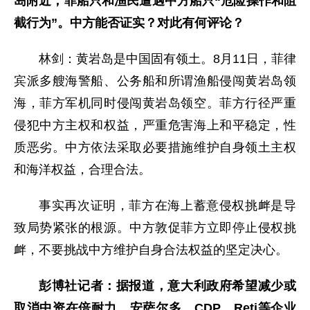
岛附近，菲船只和渔民遭遇中方船只“危险操作和阻
截行为”。中方能否证实？对此有何评论？
林剑：黄岩岛是中国固有领土。8月11日，菲律
宾派多艘海警船、公务船和所谓渔船侵闯黄岩岛领
海，菲方军机同时侵闯黄岩岛领空。菲方行径严重
侵犯中方主权和权益，严重危害海上和平稳定，性
质恶劣。中方依法采取必要措施维护自身领土主权
和海洋权益，合理合法。
事实再次证明，菲方在海上蓄意侵权挑衅是导
致局势紧张的根源。中方敦促菲方立即停止侵权挑
衅，不要挑战中方维护自身合法权益的坚定决心。
彭博社记者：据报道，意大利政府希望减少或
取消中资在倍耐力、安萨尔多、CDP Reti等企业