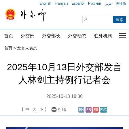
English
Français
Español
Русский
عربي
关怀版
首页
外交部
外交部长
外交动态
驻外机构
国家
首页
>
发言人表态
2025年10月13日外交部发言
人林剑主持例行记者会
2025-10-13 18:36
【
中
大
小
】
打印