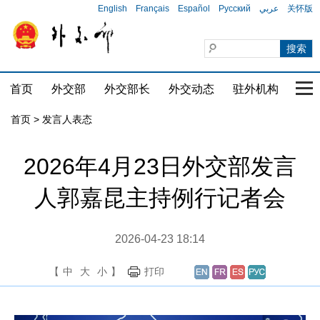
English
Français
Español
Русский
عربي
关怀版
首页
外交部
外交部长
外交动态
驻外机构
国家
首页
>
发言人表态
2026年4月23日外交部发言
人郭嘉昆主持例行记者会
2026-04-23 18:14
【
中
大
小
】
打印