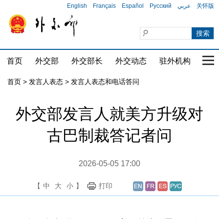
English
Français
Español
Русский
عربي
关怀版
首页
外交部
外交部长
外交动态
驻外机构
国家
首页
>
发言人表态
>
发言人表态和电话答问
外交部发言人就美方升级对
古巴制裁答记者问
2026-05-05 17:00
【
中
大
小
】
打印