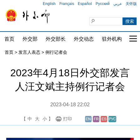
English
Français
Español
Русский
عربي
关怀版
首页
外交部
外交部长
外交动态
驻外机构
国家
首页
>
发言人表态
>
例行记者会
2023年4月18日外交部发言
人汪文斌主持例行记者会
2023-04-18 22:02
【
中
大
小
】
打印