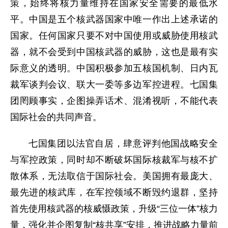
策，始终将核力量维持在国家安全需要的最低水
平。中国是五个核武器国家中唯一作出上述承诺的
国家。任何国家只要不对中国使用或威胁使用核武
器，就不会受到中国核武器的威胁，这也是最有实
际意义的透明。中国积极参加五核国机制、日内瓦
裁军谈判会议、联大一委等多边军控进程。七国集
团罔顾事实，企图操弄话术、混淆视听，不能代表
国际社会的共同声音。
七国集团以法官自居，肆意评判他国战略安全
与军控政策，同时却不断破坏国际核裁军与核不扩
散体系，无法取信于国际社会。美国拥有最庞大、
最先进的核武库，在军控领域不断毁约退群，坚持
首先使用核武器的核威慑政策，升级“三位一体”核力
量，强化并企图复制“核共享”安排，推进战略力量前