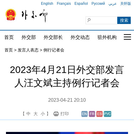
English
Français
Español
Русский
عربي
关怀版
首页
外交部
外交部长
外交动态
驻外机构
国家
首页
>
发言人表态
>
例行记者会
2023年4月21日外交部发言
人汪文斌主持例行记者会
2023-04-21 20:10
【
中
大
小
】
打印