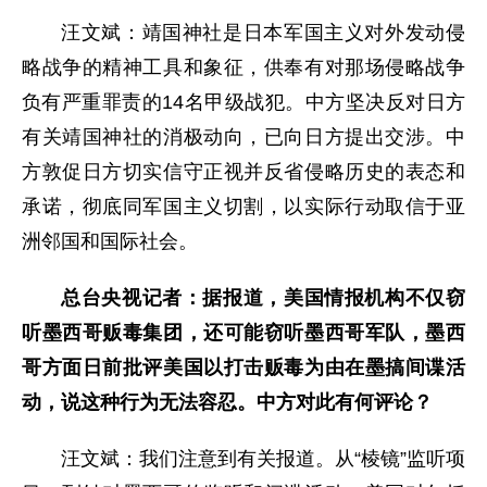
汪文斌：靖国神社是日本军国主义对外发动侵
略战争的精神工具和象征，供奉有对那场侵略战争
负有严重罪责的14名甲级战犯。中方坚决反对日方
有关靖国神社的消极动向，已向日方提出交涉。中
方敦促日方切实信守正视并反省侵略历史的表态和
承诺，彻底同军国主义切割，以实际行动取信于亚
洲邻国和国际社会。
总台央视记者：据报道，美国情报机构不仅窃
听墨西哥贩毒集团，还可能窃听墨西哥军队，墨西
哥方面日前批评美国以打击贩毒为由在墨搞间谍活
动，说这种行为无法容忍。中方对此有何评论？
汪文斌：我们注意到有关报道。从“棱镜”监听项