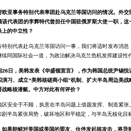
府欧亚事务特别代表率团赴乌克兰等国访问的情况。外交
领该代表团的李辉特代曾担任中国驻俄罗斯大使一职，这
谈上的中立性？
务特别代表赴乌克兰等国访问一事，我们将适时发布消息
继续同国际社会一道，为政治解决乌克兰危机发挥建设性
间26日，美韩发表《华盛顿宣言》，作为韩国总统尹锡悦
演习、成立“美韩核磋商小组”机制、扩大半岛周边美战
署战略核潜艇。中方对此有何评价？
地区安全于不顾，执意在半岛问题上借题发挥、制造紧张
加剧半岛紧张局势，破坏地区和平稳定，与半岛无核化目
，如果朝鲜对美国或美国的盟友、伙伴发起核攻击，将导