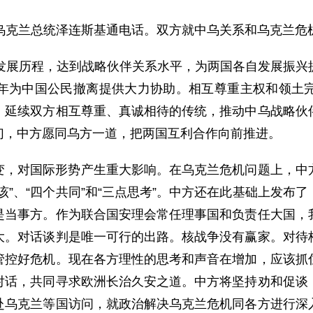
同乌克兰总统泽连斯基通电话。双方就中乌关系和乌克兰危
年发展历程，达到战略伙伴关系水平，为两国各自发展振兴
年为中国公民撤离提供大力协助。相互尊重主权和领土
，延续双方相互尊重、真诚相待的传统，推动中乌战略伙
幻，中方愿同乌方一道，把两国互利合作向前推进。
变，对国际形势产生重大影响。在乌克兰危机问题上，中
该”、“四个共同”和“三点思考”。中方还在此基础上发布
是当事方。作为联合国安理会常任理事国和负责任大国，
大。对话谈判是唯一可行的出路。核战争没有赢家。对待
管控好危机。现在各方理性的思考和声音在增加，应该抓
对话，共同寻求欧洲长治久安之道。中方将坚持劝和促谈
赴乌克兰等国访问，就政治解决乌克兰危机同各方进行深