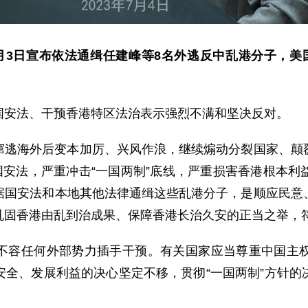
月3日宣布依法通缉任建峰等8名外逃反中乱港分子，美
国安法、干预香港特区法治表示强烈不满和坚决反对。
窜逃海外后变本加厉、兴风作浪，继续煽动分裂国家、颠
国安法，严重冲击“一国两制”底线，严重损害香港根本
据国安法和本地其他法律通缉这些乱港分子，是顺应民意
巩固香港由乱到治成果、保障香港长治久安的正当之举，
不容任何外部势力插手干预。有关国家应当尊重中国主
安全、发展利益的决心坚定不移，贯彻“一国两制”方针的