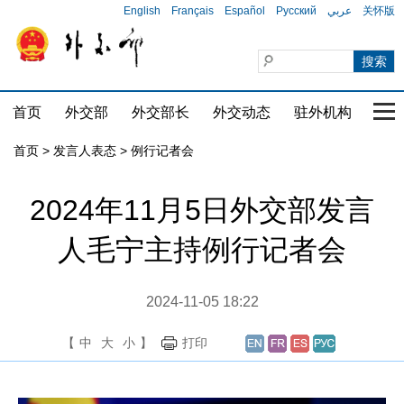
English
Français
Español
Русский
عربي
关怀版
首页
外交部
外交部长
外交动态
驻外机构
国家
首页
>
发言人表态
>
例行记者会
2024年11月5日外交部发言
人毛宁主持例行记者会
2024-11-05 18:22
【
中
大
小
】
打印