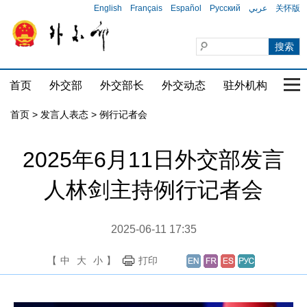
English
Français
Español
Русский
عربي
关怀版
首页
外交部
外交部长
外交动态
驻外机构
国家
首页
>
发言人表态
>
例行记者会
2025年6月11日外交部发言
人林剑主持例行记者会
2025-06-11 17:35
【
中
大
小
】
打印