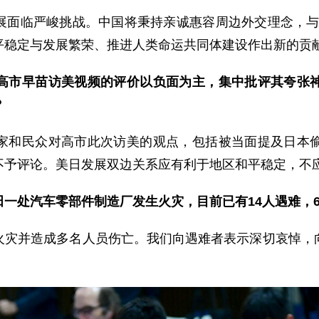
展面临严峻挑战。中国将秉持亲诚惠容周边外交理念，与湄
平稳定与发展繁荣、推进人类命运共同体建设作出新的贡
高市早苗访美视频的评价以负面为主，集中批评其夸张
？
家和民众对高市此次访美的观点，包括被当面提及日本
不予评论。美日发展双边关系应有利于地区和平稳定，不
一处汽车零部件制造厂发生火灾，目前已有14人遇难，
火灾并造成多名人员伤亡。我们向遇难者表示深切哀悼，