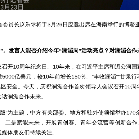
委员长赵乐际将于3月26日应邀出席在海南举行的博鳌亚
湄周”。发言人能否介绍今年“澜湄周”活动亮点？对澜湄合
召开10周年纪念日。10年来，在习近平主席和湄公河
00亿美元，较10年前增长150％。“丰收澜湄”“甘泉行
地区安全。今天，庆祝澜湄合作首次领导人会议召开10
共话澜湄合作未来。
2.0版”为主题，中方有关部委、地方和驻外使领馆举办1
。二是赋能未来，开展青创赛、青年交流营等创新合作
欢迎媒体朋友们持续关注。