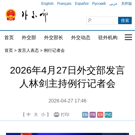
English
Français
Español
Русский
عربي
关怀版
首页
外交部
外交部长
外交动态
驻外机构
国家
首页
>
发言人表态
>
例行记者会
2026年4月27日外交部发言
人林剑主持例行记者会
2026-04-27 17:46
【
中
大
小
】
打印