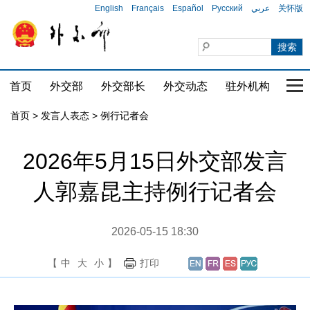
English
Français
Español
Русский
عربي
关怀版
首页
外交部
外交部长
外交动态
驻外机构
国家
首页
>
发言人表态
>
例行记者会
2026年5月15日外交部发言
人郭嘉昆主持例行记者会
2026-05-15 18:30
【
中
大
小
】
打印