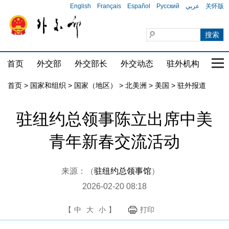
English
Français
Español
Русский
عربي
关怀版
首页
外交部
外交部长
外交动态
驻外机构
国家
首页
>
国家和组织
>
国家（地区）
>
北美洲
>
美国
>
驻外报道
驻纽约总领事陈立出席中美
青年新春交流活动
来源：（
驻纽约总领事馆
）
2026-02-20 08:18
【
中
大
小
】
打印