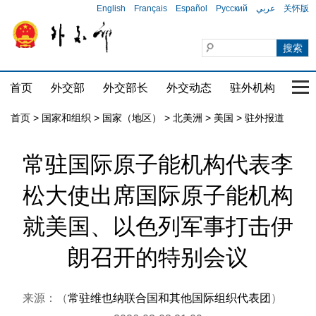
English
Français
Español
Русский
عربي
关怀版
首页
外交部
外交部长
外交动态
驻外机构
国家
首页
>
国家和组织
>
国家（地区）
>
北美洲
>
美国
>
驻外报道
常驻国际原子能机构代表李
松大使出席国际原子能机构
就美国、以色列军事打击伊
朗召开的特别会议
来源：（
常驻维也纳联合国和其他国际组织代表团
）