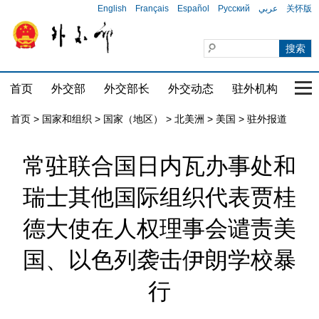
English
Français
Español
Русский
عربي
关怀版
首页
外交部
外交部长
外交动态
驻外机构
国家
首页
>
国家和组织
>
国家（地区）
>
北美洲
>
美国
>
驻外报道
常驻联合国日内瓦办事处和
瑞士其他国际组织代表贾桂
德大使在人权理事会谴责美
国、以色列袭击伊朗学校暴
行