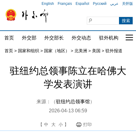
English
Français
Español
Русский
عربي
关怀版
首页
外交部
外交部长
外交动态
驻外机构
国家
首页
>
国家和组织
>
国家（地区）
>
北美洲
>
美国
>
驻外报道
驻纽约总领事陈立在哈佛大
学发表演讲
来源：（
驻纽约总领事馆
）
2026-04-13 06:59
【
中
大
小
】
打印