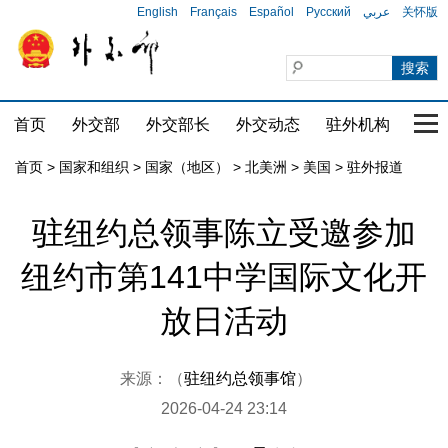
English
Français
Español
Русский
عربي
关怀版
首页
外交部
外交部长
外交动态
驻外机构
国家
首页
>
国家和组织
>
国家（地区）
>
北美洲
>
美国
>
驻外报道
驻纽约总领事陈立受邀参加
纽约市第141中学国际文化开
放日活动
来源：（
驻纽约总领事馆
）
2026-04-24 23:14