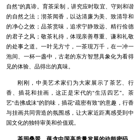
自然”的真谛。育茶采制，讲究应时取宜、守则和谐
的自然之法；沏茶闻香，以达清廉为美、致清导和
的净心之效；品茶赏味，追求宁静致远、精行俭德
的君子之风；敬茶礼待，体现亲善尊重、谦和礼敬
的处事之道。一叶见方寸，一茶现万千，在一冲一
泡间、一杯一盏中，古老的东方智慧具象化为看得
见的体验、品得出的真味。
刚刚，中美艺术家们为大家展示了茶艺、行
香、插花和挂画，这正是宋代的“生活四艺”。茶
艺“击拂成沫”的韵味，插花“疏密有致”的意趣，行香
与挂画共同营造的氛围感，让大家近距离感受到中
国文化的独特审美和价值观。
茶园叠翠，蕴含中国高质量发展的动能密码。