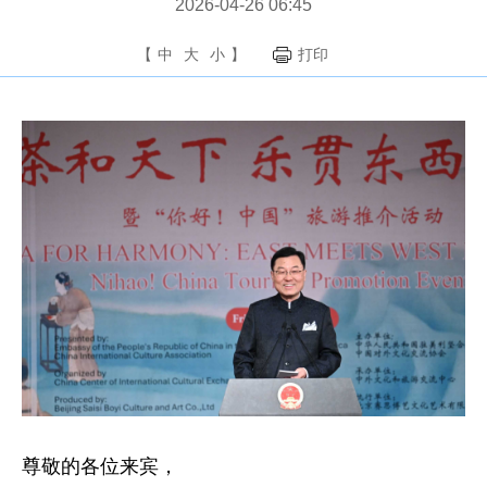
2026-04-26 06:45
【
中
大
小
】
打印
尊敬的各位来宾，