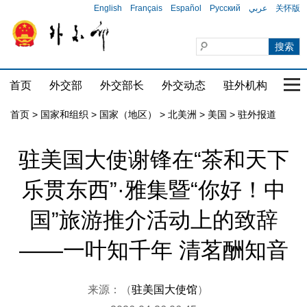
English
Français
Español
Русский
عربي
关怀版
首页
外交部
外交部长
外交动态
驻外机构
国家
首页
>
国家和组织
>
国家（地区）
>
北美洲
>
美国
>
驻外报道
驻美国大使谢锋在“茶和天下
乐贯东西”·雅集暨“你好！中
国”旅游推介活动上的致辞
——一叶知千年 清茗酬知音
来源：（
驻美国大使馆
）