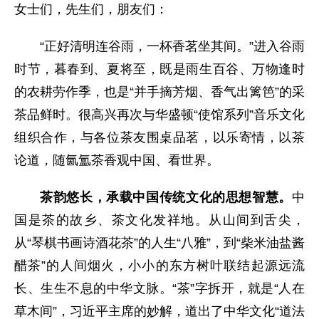
女士们，先生们，朋友们：
“正好清明连谷雨，一杯香茗坐其间。”进入谷雨
时节，暮春到、夏将至，既是雨生百谷、万物逢时
的农耕劳作季，也是“并手摘芳烟、香气出篱笆”的采
茶品鲜时。很高兴再次与华盛顿“使馆系列”音乐文化
组织合作，与各位茶友围桌品茗，以乐寄情，以茶
论道，随氤氲茶香观中国、看世界。
茶韵悠长，承载中国传统文化的思想智慧。
中
国是茶的故乡、茶文化发祥地。从山间到舌尖，
从“琴棋书画诗酒花茶”的人生“八雅”，到“柴米油盐酱
醋茶”的人间烟火，小小的东方树叶联结起源远流
长、生生不息的中华文脉。“茶”字拆开，就是“人在
草木间”，习近平主席的妙解，道出了中华文化“道法