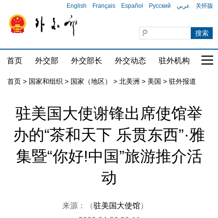
English
Français
Español
Русский
عربي
关怀版
首页
外交部
外交部长
外交动态
驻外机构
国家
首页
>
国家和组织
>
国家（地区）
>
北美洲
>
美国
>
驻外报道
驻美国大使谢锋出席使馆举
办的“茶和天下 乐贯东西”·雅
集暨“你好!中国”旅游推介活
动
来源：（
驻美国大使馆
）