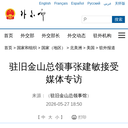
English
Français
Español
Русский
عربي
关怀版
首页
外交部
外交部长
外交动态
驻外机构
国家
首页
>
国家和组织
>
国家（地区）
>
北美洲
>
美国
>
驻外报道
驻旧金山总领事张建敏接受
媒体专访
来源：（
驻旧金山总领事馆
）
2026-05-27 18:50
【
中
大
小
】
打印