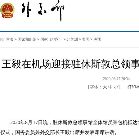
首页
>
国家和组织
>
国家（地区）
>
北美洲
>
美国
>
讲话
王毅在机场迎接驻休斯敦总领
2020-08-17 20:34
[字体：
大
中
小
]
打印
2020年8月17日晚，驻休斯敦总领事馆全体馆员乘包机抵
仪式，国务委员兼外交部长王毅出席并发表即席讲话。