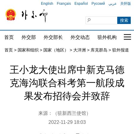
English
Français
Español
Русский
عربي
关怀版
首页
外交部
外交部长
外交动态
驻外机构
国家
首页
>
国家和组织
>
国家（地区）
>
大洋洲
>
库克群岛
>
驻外报道
王小龙大使出席中新克马德
克海沟联合科考第一航段成
果发布招待会并致辞
来源：（驻新西兰使馆）
2022-11-29 18:03