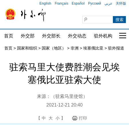
English
Français
Español
Русский
عربي
关怀版
首页
外交部
外交部长
外交动态
驻外机构
国家
首页
>
国家和组织
>
国家（地区）
>
非洲
>
埃塞俄比亚
>
驻外报道
驻索马里大使费胜潮会见埃
塞俄比亚驻索大使
来源：（驻索马里使馆）
2021-12-21 20:40
【
中
大
小
】
打印