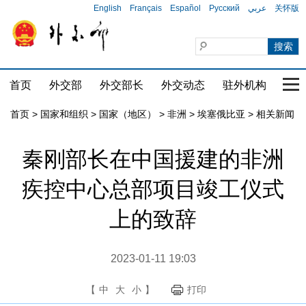
English
Français
Español
Русский
عربي
关怀版
首页
外交部
外交部长
外交动态
驻外机构
国家
首页
>
国家和组织
>
国家（地区）
>
非洲
>
埃塞俄比亚
>
相关新闻
秦刚部长在中国援建的非洲
疾控中心总部项目竣工仪式
上的致辞
2023-01-11 19:03
【
中
大
小
】
打印