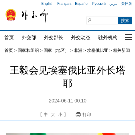
English
Français
Español
Русский
عربي
关怀版
首页
外交部
外交部长
外交动态
驻外机构
国家
首页
>
国家和组织
>
国家（地区）
>
非洲
>
埃塞俄比亚
>
相关新闻
王毅会见埃塞俄比亚外长塔
耶
2024-06-11 00:10
【
中
大
小
】
打印