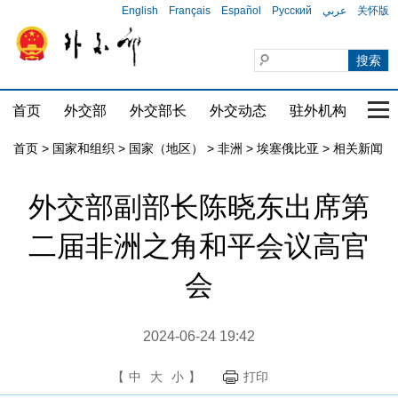
English
Français
Español
Русский
عربي
关怀版
首页
外交部
外交部长
外交动态
驻外机构
国家
首页
>
国家和组织
>
国家（地区）
>
非洲
>
埃塞俄比亚
>
相关新闻
外交部副部长陈晓东出席第
二届非洲之角和平会议高官
会
2024-06-24 19:42
【
中
大
小
】
打印