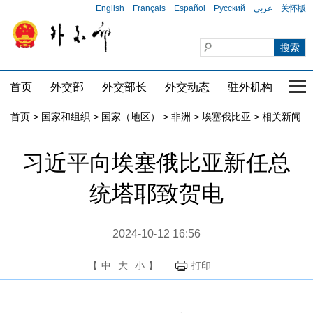
English
Français
Español
Русский
عربي
关怀版
首页
外交部
外交部长
外交动态
驻外机构
国家
首页
>
国家和组织
>
国家（地区）
>
非洲
>
埃塞俄比亚
>
相关新闻
习近平向埃塞俄比亚新任总
统塔耶致贺电
2024-10-12 16:56
【
中
大
小
】
打印