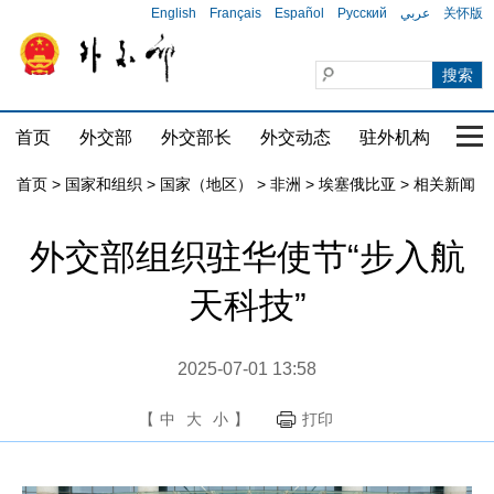
English
Français
Español
Русский
عربي
关怀版
首页
外交部
外交部长
外交动态
驻外机构
国家
首页
>
国家和组织
>
国家（地区）
>
非洲
>
埃塞俄比亚
>
相关新闻
外交部组织驻华使节“步入航
天科技”
2025-07-01 13:58
【
中
大
小
】
打印