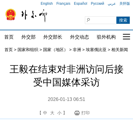
English
Français
Español
Русский
عربي
关怀版
首页
外交部
外交部长
外交动态
驻外机构
国家
首页
>
国家和组织
>
国家（地区）
>
非洲
>
埃塞俄比亚
>
相关新闻
王毅在结束对非洲访问后接
受中国媒体采访
2026-01-13 06:51
【
中
大
小
】
打印