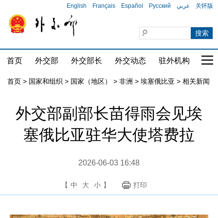
English
Français
Español
Русский
عربي
关怀版
首页
外交部
外交部长
外交动态
驻外机构
国家
首页
>
国家和组织
>
国家（地区）
>
非洲
>
埃塞俄比亚
>
相关新闻
外交部副部长苗得雨会见埃
塞俄比亚驻华大使塔费拉
2026-06-03 16:48
【
中
大
小
】
打印