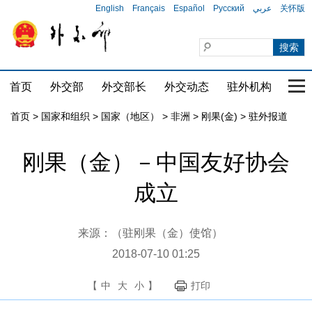
English
Français
Español
Русский
عربي
关怀版
首页
外交部
外交部长
外交动态
驻外机构
国家
首页
>
国家和组织
>
国家（地区）
>
非洲
>
刚果(金)
>
驻外报道
刚果（金）－中国友好协会
成立
来源：（驻刚果（金）使馆）
2018-07-10 01:25
【
中
大
小
】
打印