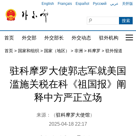
English
Français
Español
Русский
عربي
关怀版
首页
外交部
外交部长
外交动态
驻外机构
国家
首页
>
国家和组织
>
国家（地区）
>
非洲
>
科摩罗
>
驻外报道
驻科摩罗大使郭志军就美国
滥施关税在科《祖国报》阐
释中方严正立场
来源：（
驻科摩罗大使馆
）
2025-04-18 22:17