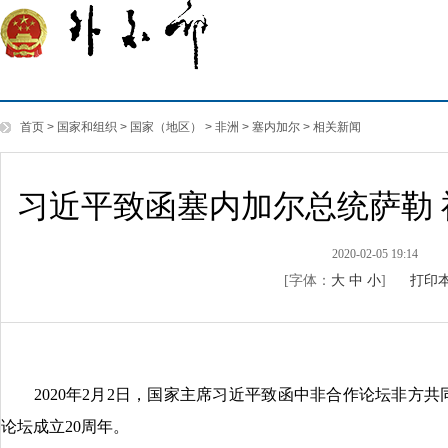
首页
>
国家和组织
>
国家（地区）
>
非洲
>
塞内加尔
>
相关新闻
习近平致函塞内加尔总统萨勒 
2020-02-05 19:14
[字体：
大
中
小
]
打印
2020年2月2日，国家主席习近平致函中非合作论坛非方共
论坛成立20周年。