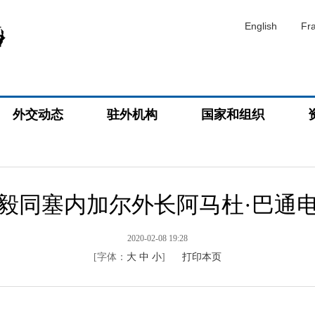
English
Fr
外交动态
驻外机构
国家和组织
毅同塞内加尔外长阿马杜·巴通
2020-02-08 19:28
[字体：
大
中
小
]
打印本页