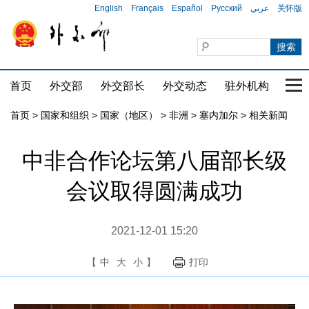
English
Français
Español
Русский
عربي
关怀版
首页
外交部
外交部长
外交动态
驻外机构
国家
首页
>
国家和组织
>
国家（地区）
>
非洲
>
塞内加尔
>
相关新闻
中非合作论坛第八届部长级
会议取得圆满成功
2021-12-01 15:20
【
中
大
小
】
打印