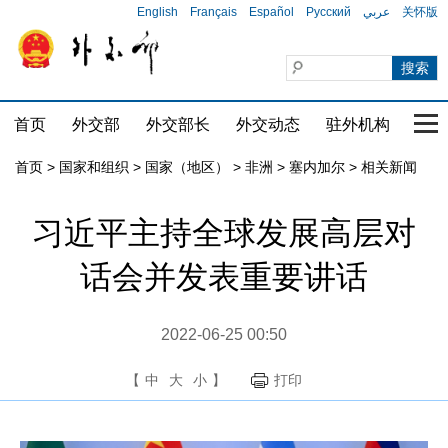
English
Français
Español
Русский
عربي
关怀版
首页
外交部
外交部长
外交动态
驻外机构
国家
首页
>
国家和组织
>
国家（地区）
>
非洲
>
塞内加尔
>
相关新闻
习近平主持全球发展高层对
话会并发表重要讲话
2022-06-25 00:50
【
中
大
小
】
打印