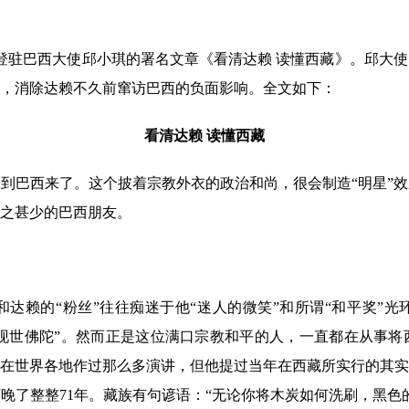
刊登驻巴西大使邱小琪的署名文章《看清达赖 读懂西藏》。邱大
，消除达赖不久前窜访巴西的负面影响。全文如下：
看清达赖 读懂西藏
巴西来了。这个披着宗教外衣的政治和尚，很会制造“明星”效
之甚少的巴西朋友。
赖的“粉丝”往往痴迷于他“迷人的微笑”和所谓“和平奖”光
为“现世佛陀”。然而正是这位满口宗教和平的人，一直都在从事
在世界各地作过那么多演讲，但他提过当年在西藏所实行的其实
西晚了整整71年。藏族有句谚语：“无论你将木炭如何洗刷，黑