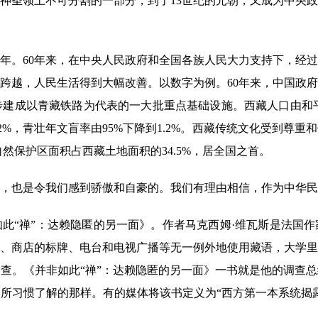
圣领土不可分割的一部分，到了13世纪的元朝，又成为中央政
。60年来，在中央人民政府和全国各族人民大力支持下，经过
跨越，人民生活得到大幅改善。以数字为例。60年来，中国政府对
步建成以青藏铁路为代表的一大批重点基础设施。西藏人口由和平解放
99.2%，青壮年文盲率由95%下降到1.2%。西藏传统文化受到
藏自然保护区面积占西藏土地面积的34.5%，居全国之首。
也是令我们感到骄傲和自豪的。我们有理由相信，作为中华民
禅”：达赖隐匿的另一面》。作者马克西姆·维瓦斯是法国作家
、商店的标牌、电台和电视广播等无一例外地使用藏语，大学里
查。《并非如此“禅”：达赖隐匿的另一面》一书就是他的调查
所习惯了解的那样。有的媒体将该书定义为“西方第一本系统揭
。