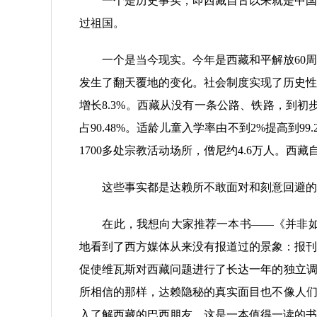
一个是历史事实，即西藏自古以来就是中国神
过祖国。
一个是当今现实。今年是西藏和平解放60周年
发生了翻天覆地的变化。社会制度实现了历史性
增长8.3%。西藏从没有一条公路、铁路，到初
占90.48%。适龄儿童入学率由不到2%提高到
1700多处宗教活动场所，僧尼约4.6万人。西
这些事实都是达赖所不敢面对和刻意回避的，
在此，我想向大家推荐一本书——《并非如此“
地看到了西方媒体从来没有报道过的景象：报刊
促使维瓦斯对西藏问题进行了长达一年的独立调
所相信的那样，达赖隐秘的真实面目也不像人们
入了解西藏的巴西朋友，这是一本值得一读的书