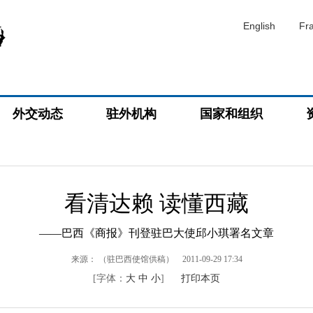
English
Fr
外交动态
驻外机构
国家和组织
看清达赖 读懂西藏
——巴西《商报》刊登驻巴大使邱小琪署名文章
来源：
（驻巴西使馆供稿）
2011-09-29 17:34
[字体：
大
中
小
]
打印本页