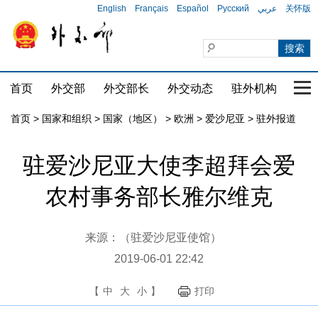
English
Français
Español
Русский
عربي
关怀版
首页
外交部
外交部长
外交动态
驻外机构
国家
首页
>
国家和组织
>
国家（地区）
>
欧洲
>
爱沙尼亚
>
驻外报道
驻爱沙尼亚大使李超拜会爱
农村事务部长雅尔维克
来源：（驻爱沙尼亚使馆）
2019-06-01 22:42
【
中
大
小
】
打印