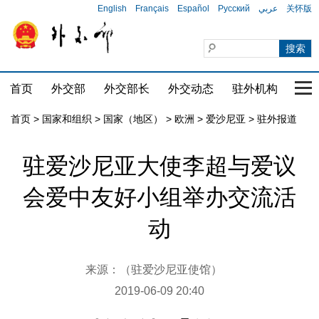
English
Français
Español
Русский
عربي
关怀版
首页
外交部
外交部长
外交动态
驻外机构
国家
首页
>
国家和组织
>
国家（地区）
>
欧洲
>
爱沙尼亚
>
驻外报道
驻爱沙尼亚大使李超与爱议
会爱中友好小组举办交流活
动
来源：（驻爱沙尼亚使馆）
2019-06-09 20:40