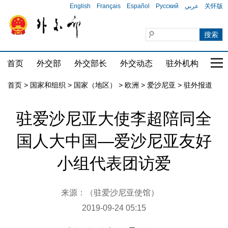
English
Français
Español
Русский
عربي
关怀版
首页
外交部
外交部长
外交动态
驻外机构
国家
首页
>
国家和组织
>
国家（地区）
>
欧洲
>
爱沙尼亚
>
驻外报道
驻爱沙尼亚大使李超陪同全
国人大中国—爱沙尼亚友好
小组代表团访爱
来源：（驻爱沙尼亚使馆）
2019-09-24 05:15