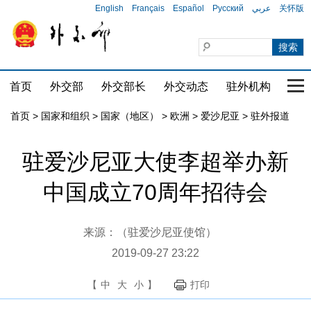
English
Français
Español
Русский
عربي
关怀版
首页
外交部
外交部长
外交动态
驻外机构
国家
首页
>
国家和组织
>
国家（地区）
>
欧洲
>
爱沙尼亚
>
驻外报道
驻爱沙尼亚大使李超举办新
中国成立70周年招待会
来源：（驻爱沙尼亚使馆）
2019-09-27 23:22
【
中
大
小
】
打印