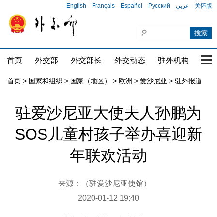
English
Français
Español
Русский
عربي
关怀版
首页
外交部
外交部长
外交动态
驻外机构
国家
首页
>
国家和组织
>
国家（地区）
>
欧洲
>
爱沙尼亚
>
驻外报道
驻爱沙尼亚大使夫人孙鹏为
SOS儿童村孩子举办喜迎新
年联欢活动
来源：（驻爱沙尼亚使馆）
2020-01-12 19:40